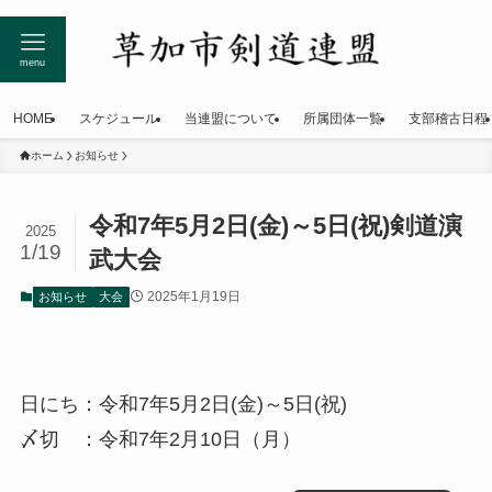
menu
HOME
スケジュール
当連盟について
所属団体一覧
支部稽古日程
ホーム
お知らせ
令和7年5月2日(金)～5日(祝)剣道演
2025
1/19
武大会
2025年1月19日
お知らせ
大会
日にち：令和7年5月2日(金)～5日(祝)
〆切 ：令和7年2月10日（月）