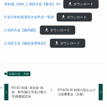
草剣連_2469_1.演武大会【要項】 R7
ダウンロード
5.全日本剣道演武大会申込一覧表
ダウンロード
3.演武大会【案内図】
ダウンロード
2.演武大会【施設使用状況】
ダウンロード
お知らせ
大会
R7/3/2 剣道･居合道･杖
R7/4/29-30 剣道六段および
道 称号(錬士号及び教士
七段審査会（京都）
号)推薦認定会