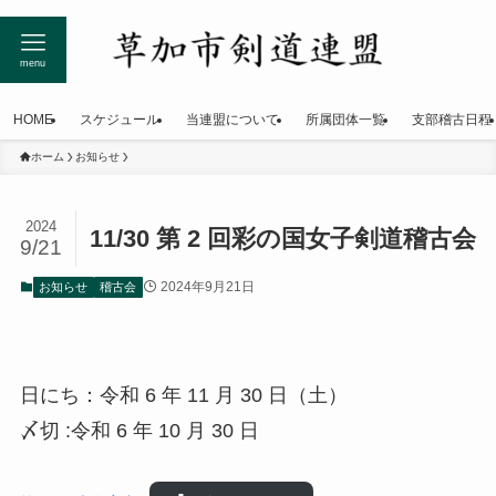
menu
HOME
スケジュール
当連盟について
所属団体一覧
支部稽古日程
ホーム
お知らせ
2024
11/30 第 2 回彩の国女子剣道稽古会
9/21
2024年9月21日
お知らせ
稽古会
日にち：令和 6 年 11 月 30 日（土）
〆切 :令和 6 年 10 月 30 日