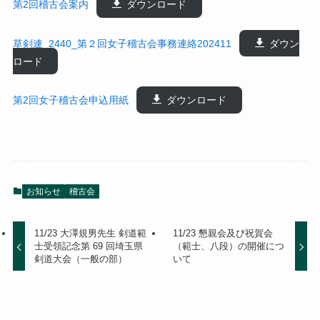
第2回稽古会案内
ダウンロード
草剣連_2440_第２回女子稽古会事務連絡202411
ダウン
ロード
第2回女子稽古会申込用紙
ダウンロード
お知らせ
稽古会
11/23 大澤規男先生 剣道範
11/23 懇親会及び祝賀会
士受領記念第 69 回埼玉県
（範士、八段）の開催につ
剣道大会（一般の部）
いて