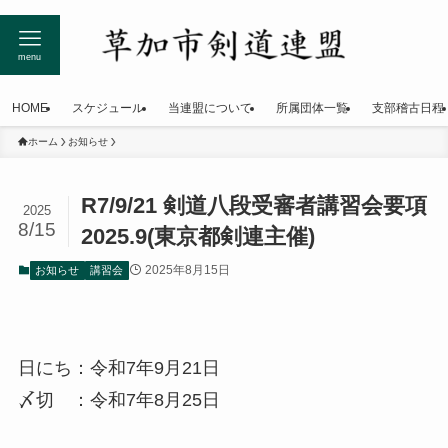
menu
HOME
スケジュール
当連盟について
所属団体一覧
支部稽古日程
ホーム
お知らせ
R7/9/21 剣道八段受審者講習会要項
2025
8/15
2025.9(東京都剣連主催)
2025年8月15日
お知らせ
講習会
日にち：令和7年9月21日
〆切 ：令和7年8月25日