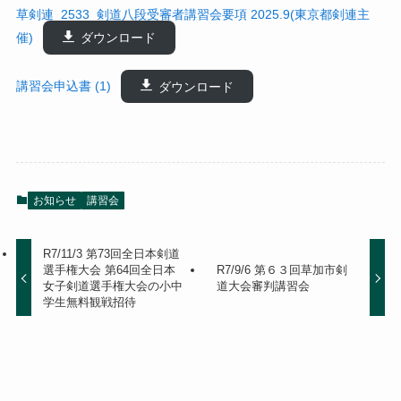
草剣連_2533_剣道八段受審者講習会要項 2025.9(東京都剣連主
催)
ダウンロード
講習会申込書 (1)
ダウンロード
お知らせ
講習会
R7/11/3 第73回全日本剣道
選手権大会 第64回全日本
R7/9/6 第６３回草加市剣
女子剣道選手権大会の小中
道大会審判講習会
学生無料観戦招待