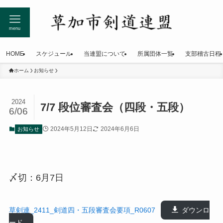
menu
HOME
スケジュール
当連盟について
所属団体一覧
支部稽古日程
ホーム
お知らせ
2024
7/7 段位審査会（四段・五段）
6/06
2024年5月12日
2024年6月6日
お知らせ
〆切：6月7日
草剣連_2411_剣道四・五段審査会要項_R0607
ダウンロ
ード