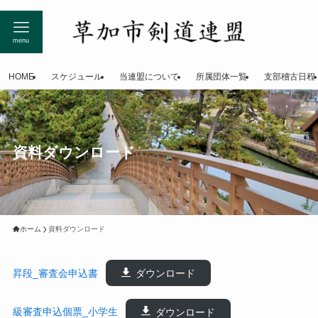
menu
HOME
スケジュール
当連盟について
所属団体一覧
支部稽古日程
資料ダウンロード
ホーム
資料ダウンロード
昇段_審査会申込書
ダウンロード
級審査申込個票_小学生
ダウンロード