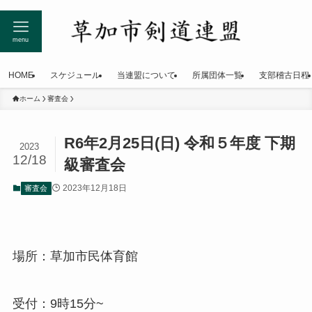
menu
HOME
スケジュール
当連盟について
所属団体一覧
支部稽古日程
ホーム
審査会
R6年2月25日(日) 令和５年度 下期
2023
12/18
級審査会
2023年12月18日
審査会
場所：草加市民体育館
受付：9時15分~