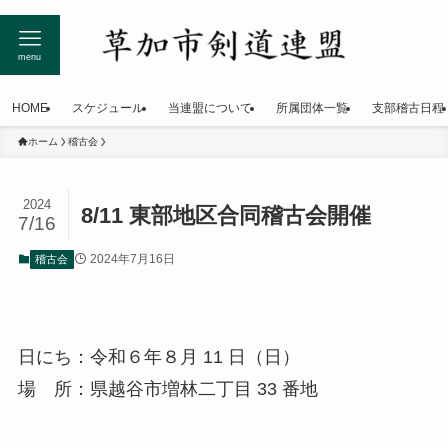
menu
HOME
スケジュール
当連盟について
所属団体一覧
支部稽古日程
ホーム
稽古会
2024
8/11 東部地区合同稽古会開催
7/16
2024年7月16日
稽古会
日にち：令和６年８月 11 日（日）
場 所：県越谷市増林二丁目 33 番地