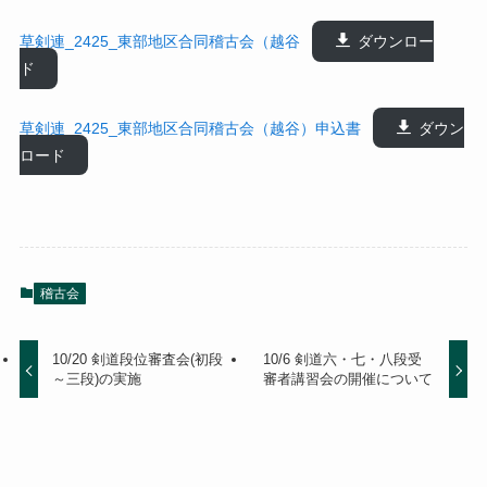
草剣連_2425_東部地区合同稽古会（越谷
ダウンロー
ド
草剣連_2425_東部地区合同稽古会（越谷）申込書
ダウン
ロード
稽古会
10/20 剣道段位審査会(初段
10/6 剣道六・七・八段受
～三段)の実施
審者講習会の開催について